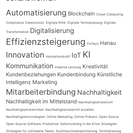
Automatisierung
Blockchain
Cloud-Computing
Compliance
Datenschutz
Digitale Ethik
Digitale Terminplanung
Digitale
Digitalisierung
Transformation
Effizienzsteigerung
Hanau
FinTech
KI
Innovation
IoT
Innovationskraft
Kommunikation
Kreativität
kreative Leistung
Kundenbeziehungen
Kundenbindung
Künstliche
Intelligenz
Marketing
Mitarbeiterbindung
Nachhaltigkeit
Nachhaltigkeit im Mittelstand
Nachhaltigkeitsbericht
Nachhaltigkeitsberichten
Nachhaltigkeitsbericht erstellen
Nachhaltigkeitsstrategien
Online-Marketing
Online-Präsenz
Open-Source
Open-Source-Software
Produktion
Selbstständig in der Krise
Strategien
Strategien für zufriedene Teams
Suchmaschinenoptimierung
Terminplanung