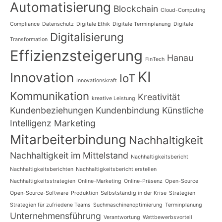
Automatisierung
Blockchain
Cloud-Computing
Compliance
Datenschutz
Digitale Ethik
Digitale Terminplanung
Digitale
Digitalisierung
Transformation
Effizienzsteigerung
Hanau
FinTech
KI
Innovation
IoT
Innovationskraft
Kommunikation
Kreativität
kreative Leistung
Kundenbeziehungen
Kundenbindung
Künstliche
Intelligenz
Marketing
Mitarbeiterbindung
Nachhaltigkeit
Nachhaltigkeit im Mittelstand
Nachhaltigkeitsbericht
Nachhaltigkeitsberichten
Nachhaltigkeitsbericht erstellen
Nachhaltigkeitsstrategien
Online-Marketing
Online-Präsenz
Open-Source
Open-Source-Software
Produktion
Selbstständig in der Krise
Strategien
Strategien für zufriedene Teams
Suchmaschinenoptimierung
Terminplanung
Unternehmensführung
Verantwortung
Wettbewerbsvorteil