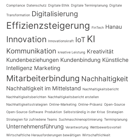
Compliance
Datenschutz
Digitale Ethik
Digitale Terminplanung
Digitale
Digitalisierung
Transformation
Effizienzsteigerung
Hanau
FinTech
KI
Innovation
IoT
Innovationskraft
Kommunikation
Kreativität
kreative Leistung
Kundenbeziehungen
Kundenbindung
Künstliche
Intelligenz
Marketing
Mitarbeiterbindung
Nachhaltigkeit
Nachhaltigkeit im Mittelstand
Nachhaltigkeitsbericht
Nachhaltigkeitsberichten
Nachhaltigkeitsbericht erstellen
Nachhaltigkeitsstrategien
Online-Marketing
Online-Präsenz
Open-Source
Open-Source-Software
Produktion
Selbstständig in der Krise
Strategien
Strategien für zufriedene Teams
Suchmaschinenoptimierung
Terminplanung
Unternehmensführung
Verantwortung
Wettbewerbsvorteil
Wirtschaftliche Herausforderungen bewältigen
Wirtschaftlichkeit