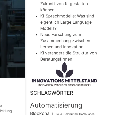
Zukunft von KI gestalten
können
KI-Sprachmodelle: Was sind
eigentlich Large Language
Models?
Neue Forschung zum
Zusammenhang zwischen
Lernen und Innovation
KI verändert die Struktur von
Beratungsfirmen
SCHLAGWÖRTER
Automatisierung
le
wicklung
Blockchain
Cloud-Computing
Compliance