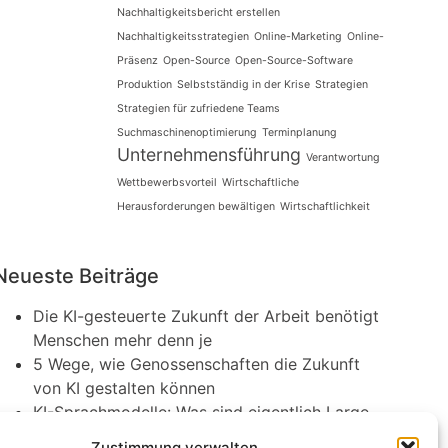
Nachhaltigkeitsbericht erstellen
Nachhaltigkeitsstrategien
Online-Marketing
Online-
Präsenz
Open-Source
Open-Source-Software
Produktion
Selbstständig in der Krise
Strategien
Strategien für zufriedene Teams
Suchmaschinenoptimierung
Terminplanung
Unternehmensführung
Verantwortung
Wettbewerbsvorteil
Wirtschaftliche
Herausforderungen bewältigen
Wirtschaftlichkeit
Neueste Beiträge
Die KI-gesteuerte Zukunft der Arbeit benötigt
Menschen mehr denn je
5 Wege, wie Genossenschaften die Zukunft
von KI gestalten können
KI-Sprachmodelle: Was sind eigentlich Large
Language Models?
Zustimmung verwalten