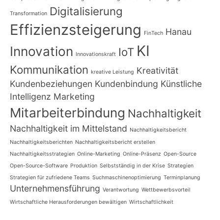
Digitalisierung
Transformation
Effizienzsteigerung
Hanau
FinTech
KI
Innovation
IoT
Innovationskraft
Kommunikation
Kreativität
kreative Leistung
Kundenbeziehungen
Kundenbindung
Künstliche
Intelligenz
Marketing
Mitarbeiterbindung
Nachhaltigkeit
Nachhaltigkeit im Mittelstand
Nachhaltigkeitsbericht
Nachhaltigkeitsberichten
Nachhaltigkeitsbericht erstellen
Nachhaltigkeitsstrategien
Online-Marketing
Online-Präsenz
Open-Source
Open-Source-Software
Produktion
Selbstständig in der Krise
Strategien
Strategien für zufriedene Teams
Suchmaschinenoptimierung
Terminplanung
Unternehmensführung
Verantwortung
Wettbewerbsvorteil
Wirtschaftliche Herausforderungen bewältigen
Wirtschaftlichkeit