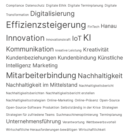
Compliance
Datenschutz
Digitale Ethik
Digitale Terminplanung
Digitale
Digitalisierung
Transformation
Effizienzsteigerung
Hanau
FinTech
KI
Innovation
IoT
Innovationskraft
Kommunikation
Kreativität
kreative Leistung
Kundenbeziehungen
Kundenbindung
Künstliche
Intelligenz
Marketing
Mitarbeiterbindung
Nachhaltigkeit
Nachhaltigkeit im Mittelstand
Nachhaltigkeitsbericht
Nachhaltigkeitsberichten
Nachhaltigkeitsbericht erstellen
Nachhaltigkeitsstrategien
Online-Marketing
Online-Präsenz
Open-Source
Open-Source-Software
Produktion
Selbstständig in der Krise
Strategien
Strategien für zufriedene Teams
Suchmaschinenoptimierung
Terminplanung
Unternehmensführung
Verantwortung
Wettbewerbsvorteil
Wirtschaftliche Herausforderungen bewältigen
Wirtschaftlichkeit