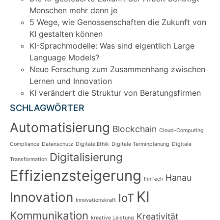
Menschen mehr denn je
5 Wege, wie Genossenschaften die Zukunft von
KI gestalten können
KI-Sprachmodelle: Was sind eigentlich Large
Language Models?
Neue Forschung zum Zusammenhang zwischen
Lernen und Innovation
KI verändert die Struktur von Beratungsfirmen
SCHLAGWÖRTER
Automatisierung
Blockchain
Cloud-Computing
Compliance
Datenschutz
Digitale Ethik
Digitale Terminplanung
Digitale
Digitalisierung
Transformation
Effizienzsteigerung
Hanau
FinTech
KI
Innovation
IoT
Innovationskraft
Kommunikation
Kreativität
kreative Leistung