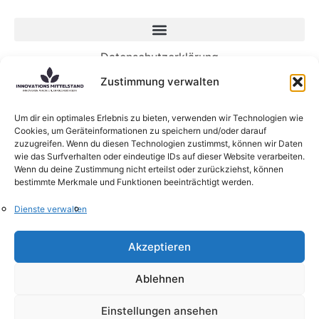
Datenschutzerklärung
Impressum
Zustimmung verwalten
Neueste Beiträge
Um dir ein optimales Erlebnis zu bieten, verwenden wir Technologien wie
Cookies, um Geräteinformationen zu speichern und/oder darauf
Die KI-gesteuerte Zukunft der Arbeit benötigt
zuzugreifen. Wenn du diesen Technologien zustimmst, können wir Daten
Menschen mehr denn je
wie das Surfverhalten oder eindeutige IDs auf dieser Website verarbeiten.
5 Wege, wie Genossenschaften die Zukunft von
Wenn du deine Zustimmung nicht erteilst oder zurückziehst, können
bestimmte Merkmale und Funktionen beeinträchtigt werden.
KI gestalten können
KI-Sprachmodelle: Was sind eigentlich Large
Dienste verwalten
Language Models?
Neue Forschung zum Zusammenhang zwischen
Akzeptieren
Lernen und Innovation
KI verändert die Struktur von Beratungsfirmen
Ablehnen
Alle Rechte vorbehalten @ Innovations-Mittelstand.de
Einstellungen ansehen