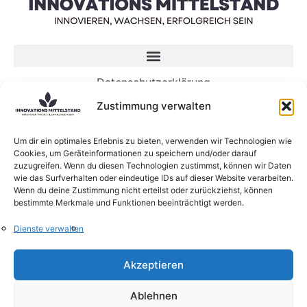
Datenschutzerklärung
Impressum
Zustimmung verwalten
Neueste Beiträge
Um dir ein optimales Erlebnis zu bieten, verwenden wir Technologien wie
Cookies, um Geräteinformationen zu speichern und/oder darauf
Die KI-gesteuerte Zukunft der Arbeit benötigt
zuzugreifen. Wenn du diesen Technologien zustimmst, können wir Daten
Menschen mehr denn je
wie das Surfverhalten oder eindeutige IDs auf dieser Website verarbeiten.
5 Wege, wie Genossenschaften die Zukunft von
Wenn du deine Zustimmung nicht erteilst oder zurückziehst, können
bestimmte Merkmale und Funktionen beeinträchtigt werden.
KI gestalten können
KI-Sprachmodelle: Was sind eigentlich Large
Dienste verwalten
Language Models?
Neue Forschung zum Zusammenhang zwischen
Akzeptieren
Lernen und Innovation
KI verändert die Struktur von Beratungsfirmen
Ablehnen