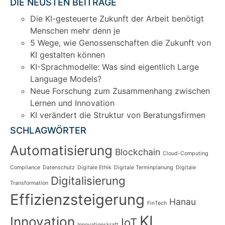
DIE NEUSTEN BEITRÄGE
Die KI-gesteuerte Zukunft der Arbeit benötigt
Menschen mehr denn je
5 Wege, wie Genossenschaften die Zukunft von
KI gestalten können
KI-Sprachmodelle: Was sind eigentlich Large
Language Models?
Neue Forschung zum Zusammenhang zwischen
Lernen und Innovation
KI verändert die Struktur von Beratungsfirmen
SCHLAGWÖRTER
Automatisierung
Blockchain
Cloud-Computing
Compliance
Datenschutz
Digitale Ethik
Digitale Terminplanung
Digitale
Digitalisierung
Transformation
Effizienzsteigerung
Hanau
FinTech
KI
Innovation
IoT
Innovationskraft