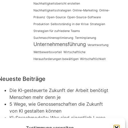
Nachhaltigkeitsbericht erstellen
Nachhaltigkeitsstrategien
Online-Marketing
Online-
Präsenz
Open-Source
Open-Source-Software
Produktion
Selbstständig in der Krise
Strategien
Strategien für zufriedene Teams
Suchmaschinenoptimierung
Terminplanung
Unternehmensführung
Verantwortung
Wettbewerbsvorteil
Wirtschaftliche
Herausforderungen bewältigen
Wirtschaftlichkeit
Neueste Beiträge
Die KI-gesteuerte Zukunft der Arbeit benötigt
Menschen mehr denn je
5 Wege, wie Genossenschaften die Zukunft
von KI gestalten können
KI-Sprachmodelle: Was sind eigentlich Large
Language Models?
Zustimmung verwalten