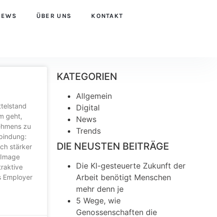
NEWS
ÜBER UNS
KONTAKT
KATEGORIEN
Allgemein
ttelstand
Digital
m geht,
News
nehmens zu
Trends
rbindung:
DIE NEUSTEN BEITRÄGE
ich stärker
 Image
Die KI-gesteuerte Zukunft der
traktive
Arbeit benötigt Menschen
s Employer
mehr denn je
5 Wege, wie
Genossenschaften die