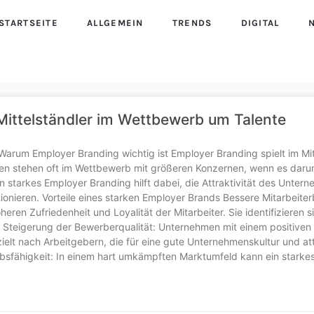
STARTSEITE
ALLGEMEIN
TRENDS
DIGITAL
Mittelständler im Wettbewerb um Talente
arum Employer Branding wichtig ist Employer Branding spielt im Mi
men stehen oft im Wettbewerb mit größeren Konzernen, wenn es daru
n starkes Employer Branding hilft dabei, die Attraktivität des Unter
tionieren. Vorteile eines starken Employer Brands Bessere Mitarbeite
eren Zufriedenheit und Loyalität der Mitarbeiter. Sie identifizieren s
 Steigerung der Bewerberqualität: Unternehmen mit einem positiven
zielt nach Arbeitgebern, die für eine gute Unternehmenskultur und at
sfähigkeit: In einem hart umkämpften Marktumfeld kann ein starke