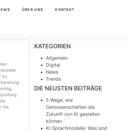
NEWS
ÜBER UNS
KONTAKT
KATEGORIEN
Allgemein
hmen
Digital
anzielle
News
v zu
Trends
rbereitung
DIE NEUSTEN BEITRÄGE
ichtig,
erprüfung
5 Wege, wie
Sie
Genossenschaften die
n Sie
Zukunft von KI gestalten
können
KI-Sprachmodelle: Was sind