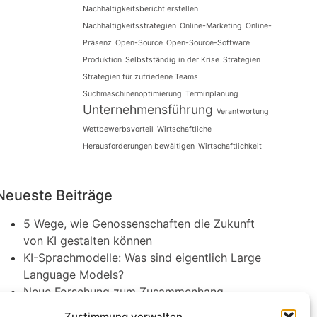
Nachhaltigkeitsbericht erstellen
Nachhaltigkeitsstrategien
Online-Marketing
Online-
Präsenz
Open-Source
Open-Source-Software
Produktion
Selbstständig in der Krise
Strategien
Strategien für zufriedene Teams
Suchmaschinenoptimierung
Terminplanung
Unternehmensführung
Verantwortung
Wettbewerbsvorteil
Wirtschaftliche
Herausforderungen bewältigen
Wirtschaftlichkeit
Neueste Beiträge
5 Wege, wie Genossenschaften die Zukunft
von KI gestalten können
KI-Sprachmodelle: Was sind eigentlich Large
Language Models?
Neue Forschung zum Zusammenhang
zwischen Lernen und Innovation
Zustimmung verwalten