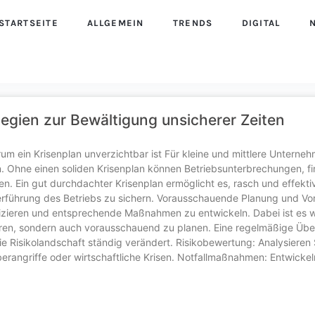
STARTSEITE
ALLGEMEIN
TRENDS
DIGITAL
gien zur Bewältigung unsicherer Zeiten
um ein Krisenplan unverzichtbar ist Für kleine und mittlere Unterne
 Ohne einen soliden Krisenplan können Betriebsunterbrechungen, fin
n. Ein gut durchdachter Krisenplan ermöglicht es, rasch und effekti
rführung des Betriebs zu sichern. Vorausschauende Planung und Vo
ntifizieren und entsprechende Maßnahmen zu entwickeln. Dabei ist es w
eren, sondern auch vorausschauend zu planen. Eine regelmäßige Üb
die Risikolandschaft ständig verändert. Risikobewertung: Analysieren 
rangriffe oder wirtschaftliche Krisen. Notfallmaßnahmen: Entwickel