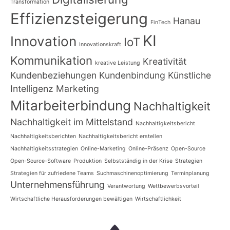
Transformation
Effizienzsteigerung
Hanau
FinTech
KI
Innovation
IoT
Innovationskraft
Kommunikation
Kreativität
kreative Leistung
Kundenbeziehungen
Kundenbindung
Künstliche
Intelligenz
Marketing
Mitarbeiterbindung
Nachhaltigkeit
Nachhaltigkeit im Mittelstand
Nachhaltigkeitsbericht
Nachhaltigkeitsberichten
Nachhaltigkeitsbericht erstellen
Nachhaltigkeitsstrategien
Online-Marketing
Online-Präsenz
Open-Source
Open-Source-Software
Produktion
Selbstständig in der Krise
Strategien
Strategien für zufriedene Teams
Suchmaschinenoptimierung
Terminplanung
Unternehmensführung
Verantwortung
Wettbewerbsvorteil
Wirtschaftliche Herausforderungen bewältigen
Wirtschaftlichkeit