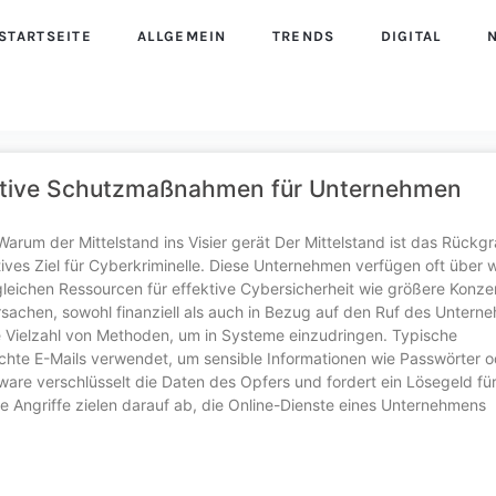
STARTSEITE
ALLGEMEIN
TRENDS
DIGITAL
fektive Schutzmaßnahmen für Unternehmen
arum der Mittelstand ins Visier gerät Der Mittelstand ist das Rückgr
ves Ziel für Cyberkriminelle. Diese Unternehmen verfügen oft über w
leichen Ressourcen für effektive Cybersicherheit wie größere Konze
achen, sowohl finanziell als auch in Bezug auf den Ruf des Untern
e Vielzahl von Methoden, um in Systeme einzudringen. Typische
schte E-Mails verwendet, um sensible Informationen wie Passwörter o
are verschlüsselt die Daten des Opfers und fordert ein Lösegeld für
se Angriffe zielen darauf ab, die Online-Dienste eines Unternehmens