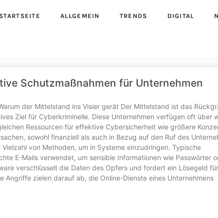
STARTSEITE
ALLGEMEIN
TRENDS
DIGITAL
fektive Schutzmaßnahmen für Unternehmen
arum der Mittelstand ins Visier gerät Der Mittelstand ist das Rückgr
ves Ziel für Cyberkriminelle. Diese Unternehmen verfügen oft über w
leichen Ressourcen für effektive Cybersicherheit wie größere Konze
achen, sowohl finanziell als auch in Bezug auf den Ruf des Untern
e Vielzahl von Methoden, um in Systeme einzudringen. Typische
schte E-Mails verwendet, um sensible Informationen wie Passwörter o
are verschlüsselt die Daten des Opfers und fordert ein Lösegeld für
se Angriffe zielen darauf ab, die Online-Dienste eines Unternehmens