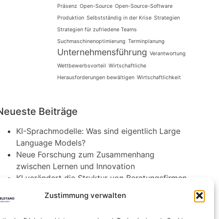
Präsenz
Open-Source
Open-Source-Software
Produktion
Selbstständig in der Krise
Strategien
Strategien für zufriedene Teams
Suchmaschinenoptimierung
Terminplanung
Unternehmensführung
Verantwortung
Wettbewerbsvorteil
Wirtschaftliche
Herausforderungen bewältigen
Wirtschaftlichkeit
Neueste Beiträge
KI-Sprachmodelle: Was sind eigentlich Large
Language Models?
Neue Forschung zum Zusammenhang
zwischen Lernen und Innovation
KI verändert die Struktur von Beratungsfirmen
Agri-Photovoltaik: Neuartige Solaranlagen
Zustimmung verwalten
schützen Obstbäume
Die Rolle von Innovation in kleinen