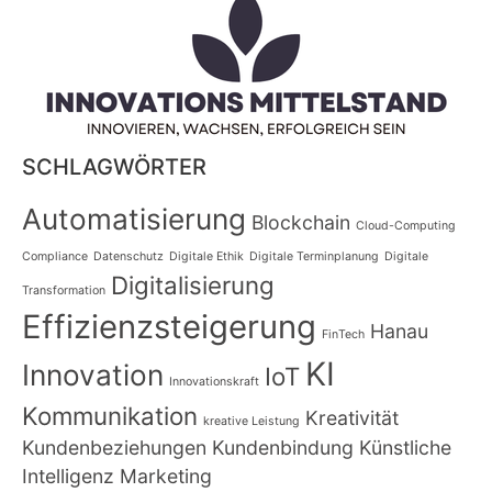
SCHLAGWÖRTER
Automatisierung
Blockchain
Cloud-Computing
Compliance
Datenschutz
Digitale Ethik
Digitale Terminplanung
Digitale
Digitalisierung
Transformation
Effizienzsteigerung
Hanau
FinTech
KI
Innovation
IoT
Innovationskraft
Kommunikation
Kreativität
kreative Leistung
Kundenbeziehungen
Kundenbindung
Künstliche
Intelligenz
Marketing