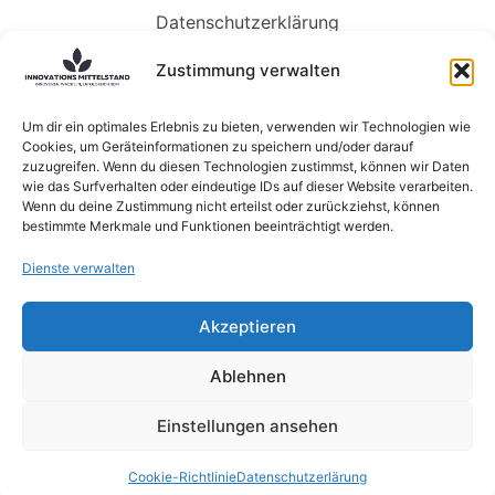
Datenschutzerklärung
Impressum
Zustimmung verwalten
Neueste Beiträge
Um dir ein optimales Erlebnis zu bieten, verwenden wir Technologien wie
Cookies, um Geräteinformationen zu speichern und/oder darauf
5 Wege, wie Genossenschaften die Zukunft von
zuzugreifen. Wenn du diesen Technologien zustimmst, können wir Daten
KI gestalten können
wie das Surfverhalten oder eindeutige IDs auf dieser Website verarbeiten.
KI-Sprachmodelle: Was sind eigentlich Large
Wenn du deine Zustimmung nicht erteilst oder zurückziehst, können
bestimmte Merkmale und Funktionen beeinträchtigt werden.
Language Models?
Neue Forschung zum Zusammenhang zwischen
Dienste verwalten
Lernen und Innovation
KI verändert die Struktur von Beratungsfirmen
Akzeptieren
Agri-Photovoltaik: Neuartige Solaranlagen
schützen Obstbäume
Ablehnen
Alle Rechte vorbehalten @ Innovations-Mittelstand.de
Einstellungen ansehen
Bildnachweis Pixabay & Shutterstock
Cookie-Richtlinie
Datenschutzerlärung