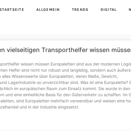
STARTSEITE
ALLGEMEIN
TRENDS
DIGITAL
den vielseitigen Transporthelfer wissen müss
ansporthelfer wissen müssen Europaletten sind aus der modernen Logis
n Helfer sind nicht nur robust und langlebig, sondern auch äußerst
e alles Wissenswerte über Europaletten, deren Maße, Gewicht,
und Lagerindustrie so unverzichtbar sind. Was ist eine Europalette? 
ptsächlich im europäischen Raum zum Einsatz kommt. Sie wurde in de
rn und eine einheitliche Basis für den Güterverkehr zu schaffen. Im
paletten, sind Europaletten mehrfach verwendbar und weisen eine h
nzelhandel und in der Industrie eingesetzt.