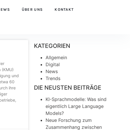
NEWS
ÜBER UNS
KONTAKT
KATEGORIEN
Allgemein
der
Digital
en (KMU)
News
tigung und
Trends
 etwa 60
DIE NEUSTEN BEITRÄGE
urch ihre
iger
KI-Sprachmodelle: Was sind
betriebe,
eigentlich Large Language
Models?
Neue Forschung zum
Zusammenhang zwischen