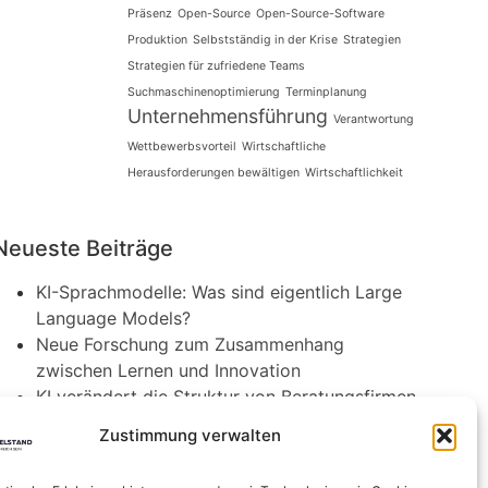
Präsenz
Open-Source
Open-Source-Software
Produktion
Selbstständig in der Krise
Strategien
Strategien für zufriedene Teams
Suchmaschinenoptimierung
Terminplanung
Unternehmensführung
Verantwortung
Wettbewerbsvorteil
Wirtschaftliche
Herausforderungen bewältigen
Wirtschaftlichkeit
Neueste Beiträge
KI-Sprachmodelle: Was sind eigentlich Large
Language Models?
Neue Forschung zum Zusammenhang
zwischen Lernen und Innovation
KI verändert die Struktur von Beratungsfirmen
Agri-Photovoltaik: Neuartige Solaranlagen
Zustimmung verwalten
schützen Obstbäume
Die Rolle von Innovation in kleinen