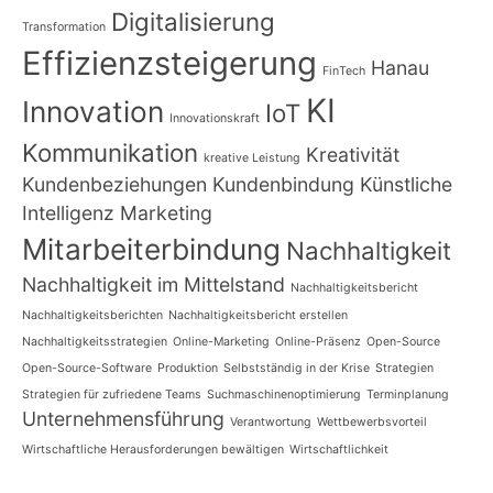
Digitalisierung
Transformation
Effizienzsteigerung
Hanau
FinTech
KI
Innovation
IoT
Innovationskraft
Kommunikation
Kreativität
kreative Leistung
Kundenbeziehungen
Kundenbindung
Künstliche
Intelligenz
Marketing
Mitarbeiterbindung
Nachhaltigkeit
Nachhaltigkeit im Mittelstand
Nachhaltigkeitsbericht
Nachhaltigkeitsberichten
Nachhaltigkeitsbericht erstellen
Nachhaltigkeitsstrategien
Online-Marketing
Online-Präsenz
Open-Source
Open-Source-Software
Produktion
Selbstständig in der Krise
Strategien
Strategien für zufriedene Teams
Suchmaschinenoptimierung
Terminplanung
Unternehmensführung
Verantwortung
Wettbewerbsvorteil
Wirtschaftliche Herausforderungen bewältigen
Wirtschaftlichkeit