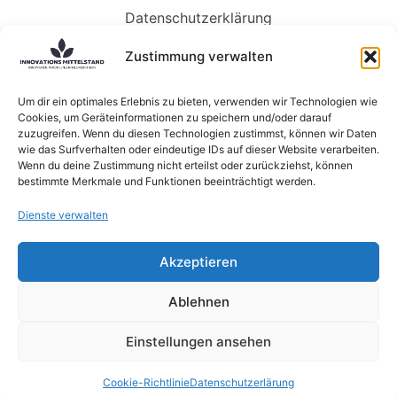
Datenschutzerklärung
Impressum
Zustimmung verwalten
Neueste Beiträge
Um dir ein optimales Erlebnis zu bieten, verwenden wir Technologien wie
Cookies, um Geräteinformationen zu speichern und/oder darauf
Die KI-gesteuerte Zukunft der Arbeit benötigt
zuzugreifen. Wenn du diesen Technologien zustimmst, können wir Daten
Menschen mehr denn je
wie das Surfverhalten oder eindeutige IDs auf dieser Website verarbeiten.
5 Wege, wie Genossenschaften die Zukunft von
Wenn du deine Zustimmung nicht erteilst oder zurückziehst, können
bestimmte Merkmale und Funktionen beeinträchtigt werden.
KI gestalten können
KI-Sprachmodelle: Was sind eigentlich Large
Dienste verwalten
Language Models?
Neue Forschung zum Zusammenhang zwischen
Akzeptieren
Lernen und Innovation
KI verändert die Struktur von Beratungsfirmen
Ablehnen
Alle Rechte vorbehalten @ Innovations-Mittelstand.de
Einstellungen ansehen
Bildnachweis Pixabay & Shutterstock
Cookie-Richtlinie
Datenschutzerlärung