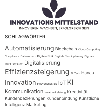
SCHLAGWÖRTER
Automatisierung
Blockchain
Cloud-Computing
Compliance
Datenschutz
Digitale Ethik
Digitale Terminplanung
Digitale
Digitalisierung
Transformation
Effizienzsteigerung
Hanau
FinTech
KI
Innovation
IoT
Innovationskraft
Kommunikation
Kreativität
kreative Leistung
Kundenbeziehungen
Kundenbindung
Künstliche
Intelligenz
Marketing