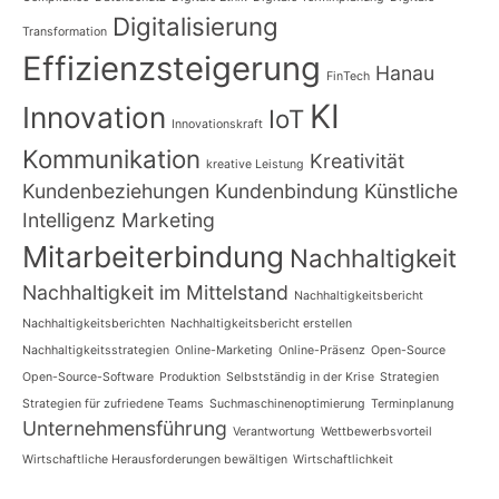
Digitalisierung
Transformation
Effizienzsteigerung
Hanau
FinTech
KI
Innovation
IoT
Innovationskraft
Kommunikation
Kreativität
kreative Leistung
Kundenbeziehungen
Kundenbindung
Künstliche
Intelligenz
Marketing
Mitarbeiterbindung
Nachhaltigkeit
Nachhaltigkeit im Mittelstand
Nachhaltigkeitsbericht
Nachhaltigkeitsberichten
Nachhaltigkeitsbericht erstellen
Nachhaltigkeitsstrategien
Online-Marketing
Online-Präsenz
Open-Source
Open-Source-Software
Produktion
Selbstständig in der Krise
Strategien
Strategien für zufriedene Teams
Suchmaschinenoptimierung
Terminplanung
Unternehmensführung
Verantwortung
Wettbewerbsvorteil
Wirtschaftliche Herausforderungen bewältigen
Wirtschaftlichkeit