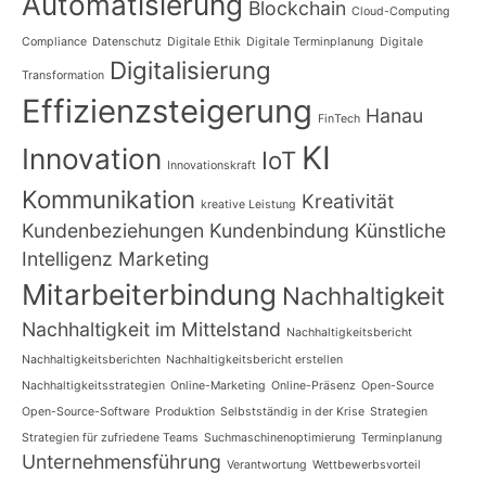
Automatisierung
Blockchain
Cloud-Computing
Compliance
Datenschutz
Digitale Ethik
Digitale Terminplanung
Digitale
Digitalisierung
Transformation
Effizienzsteigerung
Hanau
FinTech
KI
Innovation
IoT
Innovationskraft
Kommunikation
Kreativität
kreative Leistung
Kundenbeziehungen
Kundenbindung
Künstliche
Intelligenz
Marketing
Mitarbeiterbindung
Nachhaltigkeit
Nachhaltigkeit im Mittelstand
Nachhaltigkeitsbericht
Nachhaltigkeitsberichten
Nachhaltigkeitsbericht erstellen
Nachhaltigkeitsstrategien
Online-Marketing
Online-Präsenz
Open-Source
Open-Source-Software
Produktion
Selbstständig in der Krise
Strategien
Strategien für zufriedene Teams
Suchmaschinenoptimierung
Terminplanung
Unternehmensführung
Verantwortung
Wettbewerbsvorteil