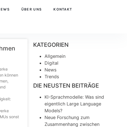
NEWS
ÜBER UNS
KONTAKT
KATEGORIEN
nehmen
Allgemein
Digital
erke
News
cen können
Trends
hmen,
DIE NEUSTEN BEITRÄGE
und
KI-Sprachmodelle: Was sind
gkeit:
eigentlich Large Language
Models?
werke
KMUs sonst
Neue Forschung zum
Zusammenhang zwischen