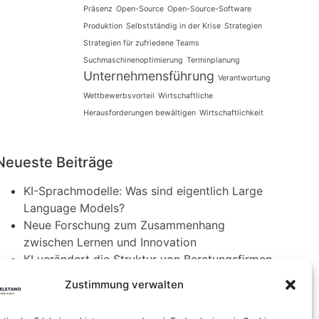
Präsenz
Open-Source
Open-Source-Software
Produktion
Selbstständig in der Krise
Strategien
Strategien für zufriedene Teams
Suchmaschinenoptimierung
Terminplanung
Unternehmensführung
Verantwortung
Wettbewerbsvorteil
Wirtschaftliche
Herausforderungen bewältigen
Wirtschaftlichkeit
Neueste Beiträge
KI-Sprachmodelle: Was sind eigentlich Large
Language Models?
Neue Forschung zum Zusammenhang
zwischen Lernen und Innovation
KI verändert die Struktur von Beratungsfirmen
Agri-Photovoltaik: Neuartige Solaranlagen
Zustimmung verwalten
schützen Obstbäume
Die Rolle von Innovation in kleinen