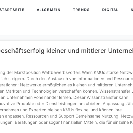
STARTSEITE
ALLGEMEIN
TRENDS
DIGITAL
eschäftserfolg kleiner und mittlerer Unter
ng der Marktposition Wettbewerbsvorteil: Wenn KMUs starke Netzw
blich steigern. Durch den Austausch von Informationen und Ressour
erationen: Netzwerke ermöglichen es kleinen und mittleren Unterne
uen Märkten und Technologien verschaffen können. Wissenstransfer 
nnen Unternehmen voneinander lernen. Dieser Wissenstransfer kann
novative Produkte oder Dienstleistungen anzubieten. Anpassungsfähi
ternehmen und Experten bleiben KMUs flexibel und können ihre
ngen anpassen. Ressourcen und Support Gemeinsame Nutzung: Netz
gen, Beratungen oder sogar finanziellen Mitteln, die für einzelne 