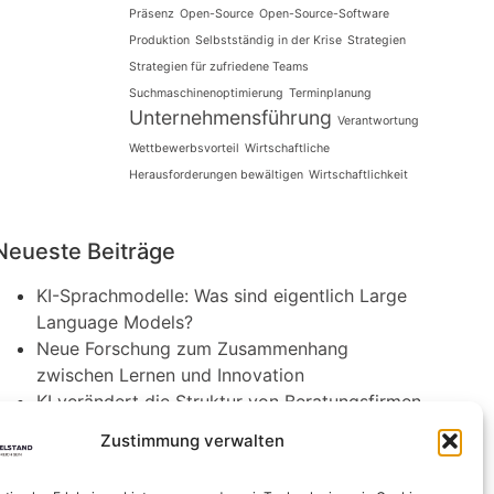
Präsenz
Open-Source
Open-Source-Software
Produktion
Selbstständig in der Krise
Strategien
Strategien für zufriedene Teams
Suchmaschinenoptimierung
Terminplanung
Unternehmensführung
Verantwortung
Wettbewerbsvorteil
Wirtschaftliche
Herausforderungen bewältigen
Wirtschaftlichkeit
Neueste Beiträge
KI-Sprachmodelle: Was sind eigentlich Large
Language Models?
Neue Forschung zum Zusammenhang
zwischen Lernen und Innovation
KI verändert die Struktur von Beratungsfirmen
Agri-Photovoltaik: Neuartige Solaranlagen
Zustimmung verwalten
schützen Obstbäume
Die Rolle von Innovation in kleinen