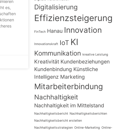
imieren
Digitalisierung
ht es,
nschaften
Effizienzsteigerung
aktionen
cheres
Innovation
Hanau
FinTech
KI
IoT
Innovationskraft
Kommunikation
kreative Leistung
Kreativität
Kundenbeziehungen
Kundenbindung
Künstliche
Intelligenz
Marketing
Mitarbeiterbindung
Nachhaltigkeit
Nachhaltigkeit im Mittelstand
Nachhaltigkeitsbericht
Nachhaltigkeitsberichten
Nachhaltigkeitsbericht erstellen
Nachhaltigkeitsstrategien
Online-Marketing
Online-