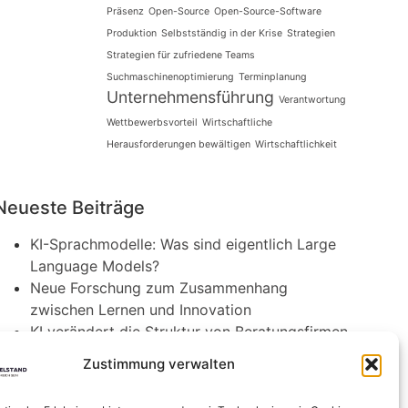
Präsenz
Open-Source
Open-Source-Software
Produktion
Selbstständig in der Krise
Strategien
Strategien für zufriedene Teams
Suchmaschinenoptimierung
Terminplanung
Unternehmensführung
Verantwortung
Wettbewerbsvorteil
Wirtschaftliche
Herausforderungen bewältigen
Wirtschaftlichkeit
Neueste Beiträge
KI-Sprachmodelle: Was sind eigentlich Large
Language Models?
Neue Forschung zum Zusammenhang
zwischen Lernen und Innovation
KI verändert die Struktur von Beratungsfirmen
Agri-Photovoltaik: Neuartige Solaranlagen
Zustimmung verwalten
schützen Obstbäume
Die Rolle von Innovation in kleinen