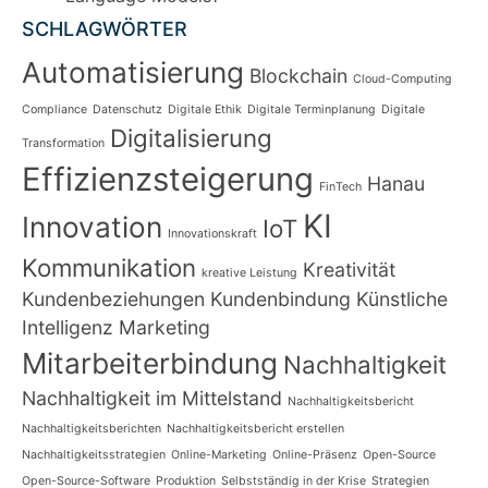
SCHLAGWÖRTER
Automatisierung
Blockchain
Cloud-Computing
Compliance
Datenschutz
Digitale Ethik
Digitale Terminplanung
Digitale
Digitalisierung
Transformation
Effizienzsteigerung
Hanau
FinTech
KI
Innovation
IoT
Innovationskraft
Kommunikation
Kreativität
kreative Leistung
Kundenbeziehungen
Kundenbindung
Künstliche
Intelligenz
Marketing
Mitarbeiterbindung
Nachhaltigkeit
Nachhaltigkeit im Mittelstand
Nachhaltigkeitsbericht
Nachhaltigkeitsberichten
Nachhaltigkeitsbericht erstellen
Nachhaltigkeitsstrategien
Online-Marketing
Online-Präsenz
Open-Source
Open-Source-Software
Produktion
Selbstständig in der Krise
Strategien