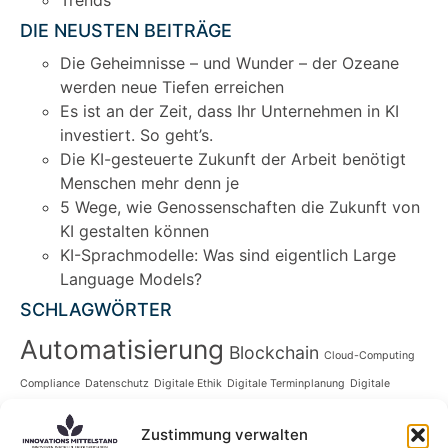
Trends
DIE NEUSTEN BEITRÄGE
Die Geheimnisse – und Wunder – der Ozeane
werden neue Tiefen erreichen
Es ist an der Zeit, dass Ihr Unternehmen in KI
investiert. So geht’s.
Die KI-gesteuerte Zukunft der Arbeit benötigt
Menschen mehr denn je
5 Wege, wie Genossenschaften die Zukunft von
KI gestalten können
KI-Sprachmodelle: Was sind eigentlich Large
Language Models?
SCHLAGWÖRTER
Automatisierung
Blockchain
Cloud-Computing
Compliance
Datenschutz
Digitale Ethik
Digitale Terminplanung
Digitale
Digitalisierung
Transformation
Zustimmung verwalten
Effizienzsteigerung