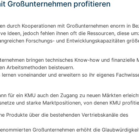
t Großunternehmen profitieren
ren durch Kooperationen mit Großunternehmen enorm in Bez
ve Ideen, jedoch fehlen ihnen oft die Ressourcen, diese um
angreichen Forschungs- und Entwicklungskapazitäten größ
ernehmen bringen technisches Know-how und finanzielle Mi
len Arbeitsmethoden beisteuern.
n lernen voneinander und erweitern so ihr eigenes Fachwiss
nn für ein KMU auch den Zugang zu neuen Märkten erleicht
snetze und starke Marktpositionen, von denen KMU profiti
e Produkte über die bestehenden Vertriebskanäle des
renommierten Großunternehmen erhöht die Glaubwürdigkei