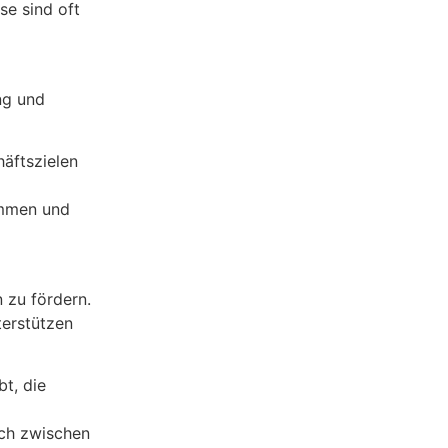
se sind oft
ng und
äftszielen
ammen und
 zu fördern.
terstützen
bt, die
sch zwischen