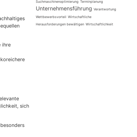
Suchmaschinenoptimierung
Terminplanung
Unternehmensführung
Verantwortung
Wettbewerbsvorteil
Wirtschaftliche
achhaltiges
Herausforderungen bewältigen
Wirtschaftlichkeit
mequellen
 ihre
ikoreichere
elevante
ichkeit, sich
d besonders