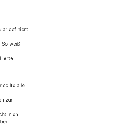
lar definiert
. So weiß
lierte
sollte alle
en zur
htlinien
ben.