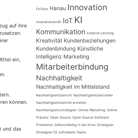
Innovation
Hanau
FinTech
KI
IoT
Innovationskraft
ug auf ihre
Kommunikation
zusetzen.
kreative Leistung
erer
Kreativität
Kundenbeziehungen
Kundenbindung
Künstliche
Intelligenz
Marketing
ttel ein,
Mitarbeiterbindung
en.
Nachhaltigkeit
Nachhaltigkeit im Mittelstand
ern.
Nachhaltigkeitsbericht
Nachhaltigkeitsberichten
eren können.
Nachhaltigkeitsbericht erstellen
Nachhaltigkeitsstrategien
Online-Marketing
Online-
Präsenz
Open-Source
Open-Source-Software
Produktion
Selbstständig in der Krise
Strategien
t und das
Strategien für zufriedene Teams