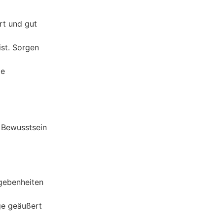
rt und gut
ist. Sorgen
ie
n Bewusstsein
egebenheiten
ge geäußert