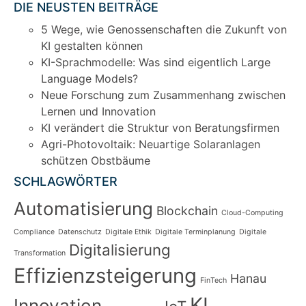
DIE NEUSTEN BEITRÄGE
5 Wege, wie Genossenschaften die Zukunft von
KI gestalten können
KI-Sprachmodelle: Was sind eigentlich Large
Language Models?
Neue Forschung zum Zusammenhang zwischen
Lernen und Innovation
KI verändert die Struktur von Beratungsfirmen
Agri-Photovoltaik: Neuartige Solaranlagen
schützen Obstbäume
SCHLAGWÖRTER
Automatisierung
Blockchain
Cloud-Computing
Compliance
Datenschutz
Digitale Ethik
Digitale Terminplanung
Digitale
Digitalisierung
Transformation
Effizienzsteigerung
Hanau
FinTech
KI
Innovation