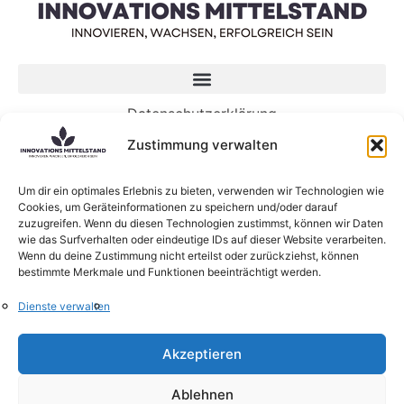
Datenschutzerklärung
Impressum
Zustimmung verwalten
Neueste Beiträge
Um dir ein optimales Erlebnis zu bieten, verwenden wir Technologien wie
Cookies, um Geräteinformationen zu speichern und/oder darauf
5 Wege, wie Genossenschaften die Zukunft von
zuzugreifen. Wenn du diesen Technologien zustimmst, können wir Daten
KI gestalten können
wie das Surfverhalten oder eindeutige IDs auf dieser Website verarbeiten.
KI-Sprachmodelle: Was sind eigentlich Large
Wenn du deine Zustimmung nicht erteilst oder zurückziehst, können
bestimmte Merkmale und Funktionen beeinträchtigt werden.
Language Models?
Neue Forschung zum Zusammenhang zwischen
Dienste verwalten
Lernen und Innovation
KI verändert die Struktur von Beratungsfirmen
Akzeptieren
Agri-Photovoltaik: Neuartige Solaranlagen
schützen Obstbäume
Ablehnen