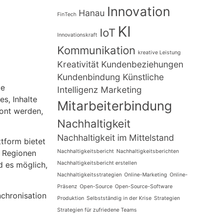
Innovation
Hanau
FinTech
KI
IoT
Innovationskraft
Kommunikation
kreative Leistung
Kreativität
Kundenbeziehungen
Kundenbindung
Künstliche
ie
Intelligenz
Marketing
s, Inhalte
Mitarbeiterbindung
tont werden,
Nachhaltigkeit
Nachhaltigkeit im Mittelstand
ttform bietet
Nachhaltigkeitsbericht
Nachhaltigkeitsberichten
n Regionen
Nachhaltigkeitsbericht erstellen
 es möglich,
Nachhaltigkeitsstrategien
Online-Marketing
Online-
Präsenz
Open-Source
Open-Source-Software
nchronisation
Produktion
Selbstständig in der Krise
Strategien
Strategien für zufriedene Teams