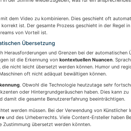
n in der Stimme wiederzugeben, was für ein ansprechendes
r mit dem Video zu kombinieren. Dies geschieht oft automa
n korrekt ist. Der gesamte Prozess geschieht in der Regel in
reams von Vorteil ist.
atischen Übersetzung
uch Herausforderungen und Grenzen bei der automatischen
ngen ist die Erkennung von
kontextuellen Nuancen
. Sprach
n, die nicht leicht übersetzt werden können. Humor und regi
 Maschinen oft nicht adäquat bewältigen können.
rkennung
. Obwohl die Technologie heutzutage sehr fortschrit
Akzenten oder Hintergrundgeräuschen haben. Dies kann zu
nd damit die gesamte Benutzererfahrung beeinträchtigen.
htet werden müssen. Bei der Verwendung von Künstlicher In
re
und des Urheberrechts. Viele Content-Ersteller haben B
hne Zustimmung übersetzt werden könnten.