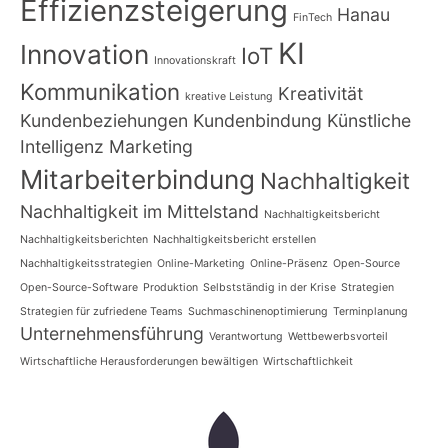
Effizienzsteigerung
Hanau
FinTech
KI
Innovation
IoT
Innovationskraft
Kommunikation
Kreativität
kreative Leistung
Kundenbeziehungen
Kundenbindung
Künstliche
Intelligenz
Marketing
Mitarbeiterbindung
Nachhaltigkeit
Nachhaltigkeit im Mittelstand
Nachhaltigkeitsbericht
Nachhaltigkeitsberichten
Nachhaltigkeitsbericht erstellen
Nachhaltigkeitsstrategien
Online-Marketing
Online-Präsenz
Open-Source
Open-Source-Software
Produktion
Selbstständig in der Krise
Strategien
Strategien für zufriedene Teams
Suchmaschinenoptimierung
Terminplanung
Unternehmensführung
Verantwortung
Wettbewerbsvorteil
Wirtschaftliche Herausforderungen bewältigen
Wirtschaftlichkeit