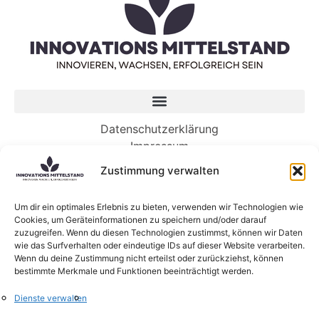
Datenschutzerklärung
Impressum
Zustimmung verwalten
Neueste Beiträge
Es ist an der Zeit, dass Ihr Unternehmen in KI
Um dir ein optimales Erlebnis zu bieten, verwenden wir Technologien wie
Cookies, um Geräteinformationen zu speichern und/oder darauf
investiert. So geht’s.
zuzugreifen. Wenn du diesen Technologien zustimmst, können wir Daten
Die KI-gesteuerte Zukunft der Arbeit benötigt
wie das Surfverhalten oder eindeutige IDs auf dieser Website verarbeiten.
Menschen mehr denn je
Wenn du deine Zustimmung nicht erteilst oder zurückziehst, können
bestimmte Merkmale und Funktionen beeinträchtigt werden.
5 Wege, wie Genossenschaften die Zukunft von
KI gestalten können
Dienste verwalten
KI-Sprachmodelle: Was sind eigentlich Large